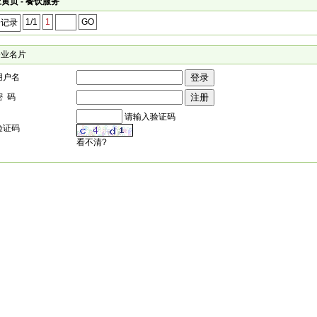
黄页 - 餐饮服务
1/1
1
GO
个记录
企业名片
用户名
密 码
请输入验证码
验证码
看不清?