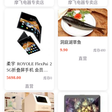
摩飞电器专卖店
摩飞电器专卖店
洞庭湖草鱼
9.90
库存480
直营
柔宇 ROYOLE FlexPai 2
5G折叠屏手机 会员专享
购买价格 4998元
5698.00
库存0
直营