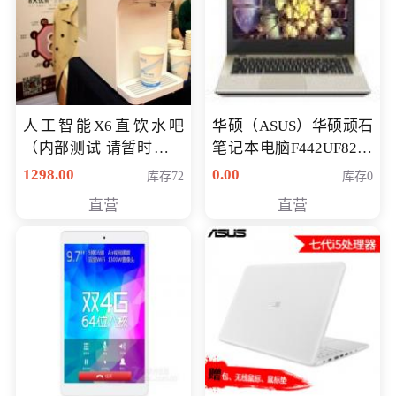
人工智能X6直饮水吧
华硕（ASUS）华硕顽石
（内部测试 请暂时不要
笔记本电脑F442UF8250
购买）
八代独显轻薄办公商务
1298.00
0.00
库存72
库存0
游戏笔记本 火爆推荐
直营
直营