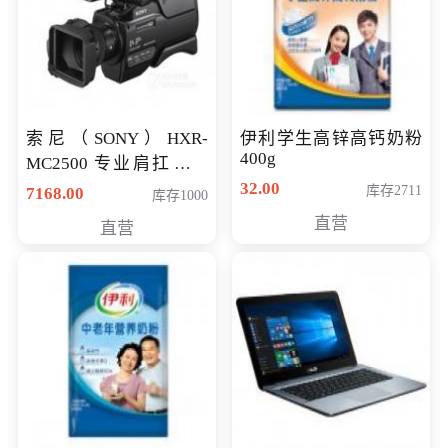
索尼（SONY）HXR-
伊利学生高锌高钙奶粉
400g
MC2500 专业肩扛式存
储卡全高清摄录一体机
32.00
库存2711
7168.00
库存1000
婚庆 直播 团拜会 专业高
直营
直营
清入门级摄像机