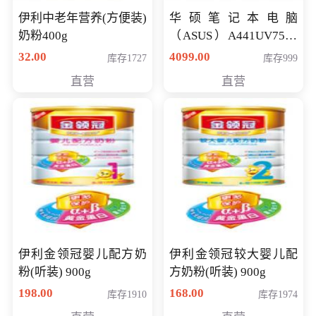
伊利中老年营养(方便装)
华硕笔记本电脑
奶粉400g
（ASUS）A441UV7500
顽石（7代i7-7500U 4G
32.00
4099.00
库存1727
库存999
500G GT920MX 独显）
直营
直营
14英寸
伊利金领冠婴儿配方奶
伊利金领冠较大婴儿配
粉(听装) 900g
方奶粉(听装) 900g
198.00
168.00
库存1910
库存1974