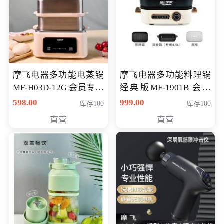
摩飞电器多功能电蒸锅
摩飞电器多功能料理锅
MF-H03D-12G 会员专享
经典版MF-1901B 会员
价398元
专享价399元
598.00
999.00
库存100
库存100
直营
直营