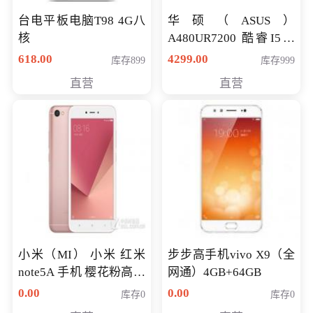
台电平板电脑T98 4G八
华硕（ASUS）
核
A480UR7200 酷睿I5超
薄学生办公游戏独显笔
618.00
4299.00
库存899
库存999
记本电脑 金色 I5-7200
直营
直营
NV930-2G独
小米（MI） 小米 红米
步步高手机vivo X9（全
note5A 手机 樱花粉高配
网通）4GB+64GB
版 全网通(3G+32G)
0.00
0.00
库存0
库存0