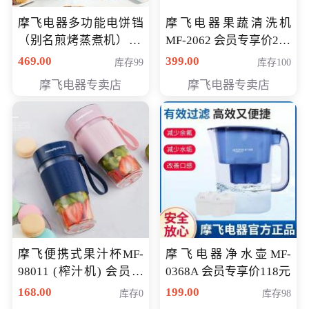
摩飞电器多功能电饼铛
摩飞电器果蔬清洗机
（别名煎烤蒸煮机） 型
MF-2062 会员专享价268
号MF-8888B 会员专享
元
469.00
399.00
库存99
库存100
价389元
摩飞电器专卖店
摩飞电器专卖店
摩飞便携式果汁杯MF-
摩飞电器净水壶MF-
98011 (榨汁机) 会员专
0368A 会员专享价118元
享价138元
168.00
199.00
库存0
库存98