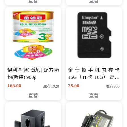
直营
直营
伊利金领冠幼儿配方奶
金仕顿手机内存卡
粉(听装) 900g
16G（TF卡 16G） 高速
卡 CLASS 10
168.00
25.00
库存1920
库存905
直营
直营