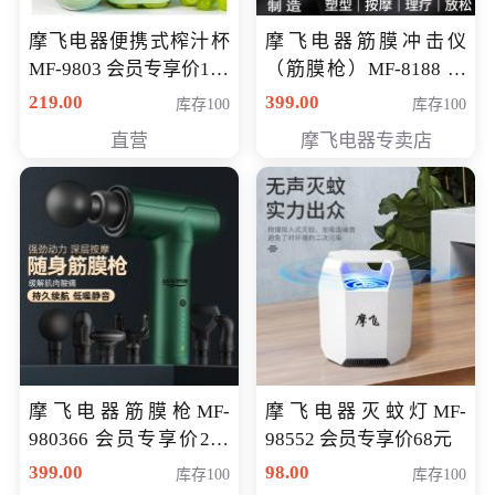
摩飞电器便携式榨汁杯
摩飞电器筋膜冲击仪
MF-9803 会员专享价138
（筋膜枪）MF-8188 会
元
员专享价268元
219.00
399.00
库存100
库存100
直营
摩飞电器专卖店
摩飞电器筋膜枪MF-
摩飞电器灭蚊灯MF-
980366 会员专享价299
98552 会员专享价68元
元
399.00
98.00
库存100
库存100