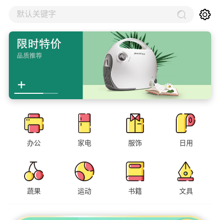
默认关键字
办公
家电
服饰
日用
蔬果
运动
书籍
文具