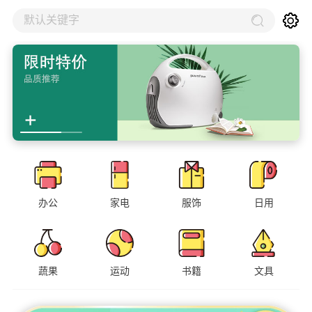
默认关键字
办公
家电
服饰
日用
蔬果
运动
书籍
文具