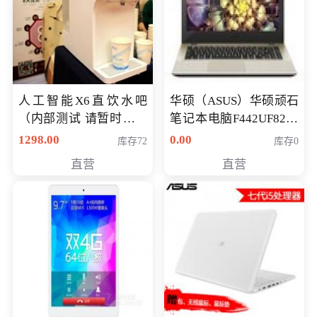
人工智能X6直饮水吧
华硕（ASUS）华硕顽石
（内部测试 请暂时不要
笔记本电脑F442UF8250
购买）
八代独显轻薄办公商务
1298.00
0.00
库存72
库存0
游戏笔记本 火爆推荐
直营
直营