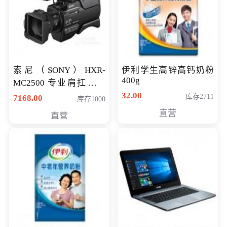
索尼（SONY）HXR-
伊利学生高锌高钙奶粉
400g
MC2500 专业肩扛式存
储卡全高清摄录一体机
32.00
库存2711
7168.00
库存1000
婚庆 直播 团拜会 专业高
直营
直营
清入门级摄像机