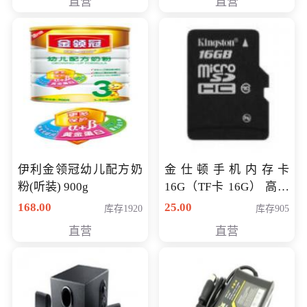
直营
直营
伊利金领冠幼儿配方奶
金仕顿手机内存卡
粉(听装) 900g
16G（TF卡 16G） 高速
卡 CLASS 10
168.00
25.00
库存1920
库存905
直营
直营