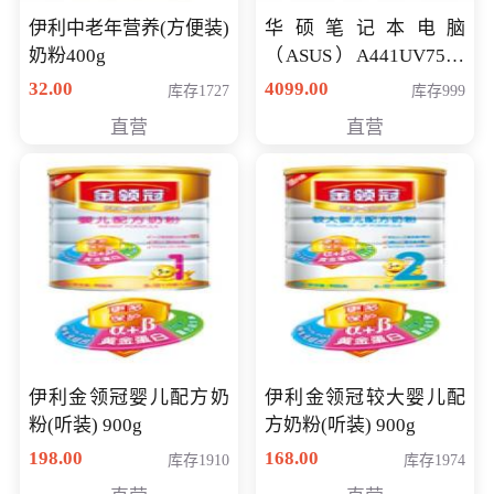
伊利中老年营养(方便装)
华硕笔记本电脑
奶粉400g
（ASUS）A441UV7500
顽石（7代i7-7500U 4G
32.00
4099.00
库存1727
库存999
500G GT920MX 独显）
直营
直营
14英寸
伊利金领冠婴儿配方奶
伊利金领冠较大婴儿配
粉(听装) 900g
方奶粉(听装) 900g
198.00
168.00
库存1910
库存1974