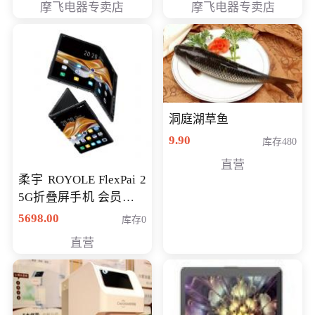
摩飞电器专卖店
摩飞电器专卖店
洞庭湖草鱼
9.90
库存480
直营
柔宇 ROYOLE FlexPai 2
5G折叠屏手机 会员专享
购买价格 4998元
5698.00
库存0
直营