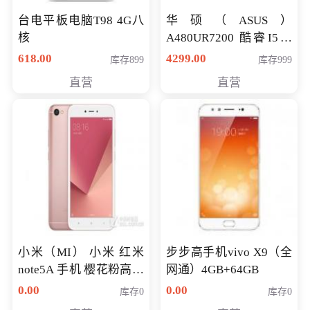
台电平板电脑T98 4G八
华硕（ASUS）
核
A480UR7200 酷睿I5超
薄学生办公游戏独显笔
618.00
4299.00
库存899
库存999
记本电脑 金色 I5-7200
直营
直营
NV930-2G独
小米（MI） 小米 红米
步步高手机vivo X9（全
note5A 手机 樱花粉高配
网通）4GB+64GB
版 全网通(3G+32G)
0.00
0.00
库存0
库存0