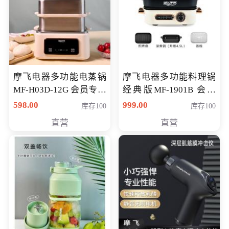
摩飞电器多功能电蒸锅
摩飞电器多功能料理锅
MF-H03D-12G 会员专享
经典版MF-1901B 会员
价398元
专享价399元
598.00
999.00
库存100
库存100
直营
直营