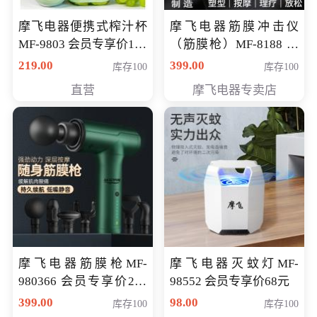
摩飞电器便携式榨汁杯
摩飞电器筋膜冲击仪
MF-9803 会员专享价138
（筋膜枪）MF-8188 会
元
员专享价268元
219.00
399.00
库存100
库存100
直营
摩飞电器专卖店
摩飞电器筋膜枪MF-
摩飞电器灭蚊灯MF-
980366 会员专享价299
98552 会员专享价68元
元
399.00
98.00
库存100
库存100