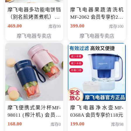
摩飞电器多功能电饼铛
摩飞电器果蔬清洗机
（别名煎烤蒸煮机） 型
MF-2062 会员专享价268
号MF-8888B 会员专享
元
469.00
399.00
库存99
库存100
价389元
摩飞电器专卖店
摩飞电器专卖店
摩飞便携式果汁杯MF-
摩飞电器净水壶MF-
98011 (榨汁机) 会员专
0368A 会员专享价118元
享价138元
168.00
199.00
库存0
库存98