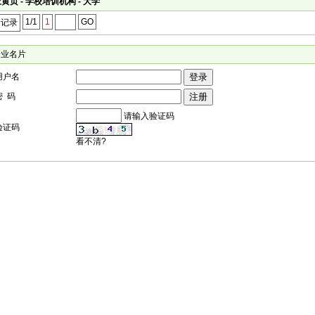
黄页 - 学校培训机构 - 大学
1/1
1
GO
个记录
企业名片
用户名
密 码
请输入验证码
验证码
看不清?