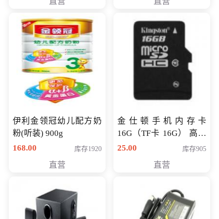
直营
直营
伊利金领冠幼儿配方奶
金仕顿手机内存卡
粉(听装) 900g
16G（TF卡 16G） 高速
卡 CLASS 10
168.00
25.00
库存1920
库存905
直营
直营