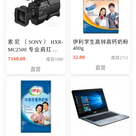
索尼（SONY）HXR-
伊利学生高锌高钙奶粉
400g
MC2500 专业肩扛式存
储卡全高清摄录一体机
32.00
库存2711
7168.00
库存1000
婚庆 直播 团拜会 专业高
直营
直营
清入门级摄像机