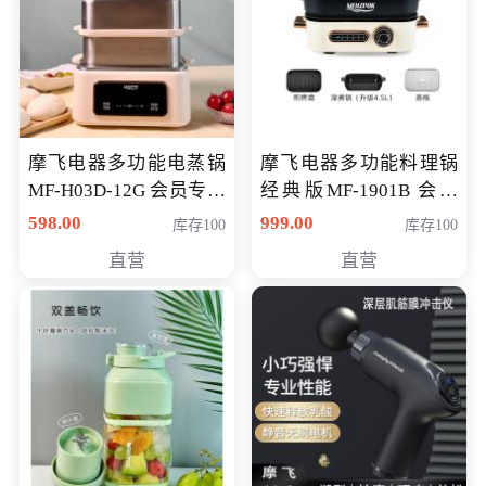
摩飞电器多功能电蒸锅
摩飞电器多功能料理锅
MF-H03D-12G 会员专享
经典版MF-1901B 会员
价398元
专享价399元
598.00
999.00
库存100
库存100
直营
直营