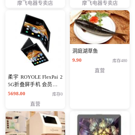
摩飞电器专卖店
摩飞电器专卖店
洞庭湖草鱼
9.90
库存480
直营
柔宇 ROYOLE FlexPai 2
5G折叠屏手机 会员专享
购买价格 4998元
5698.00
库存0
直营