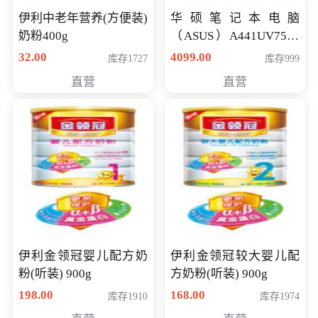
伊利中老年营养(方便装)
华硕笔记本电脑
奶粉400g
（ASUS）A441UV7500
顽石（7代i7-7500U 4G
32.00
4099.00
库存1727
库存999
500G GT920MX 独显）
直营
直营
14英寸
伊利金领冠婴儿配方奶
伊利金领冠较大婴儿配
粉(听装) 900g
方奶粉(听装) 900g
198.00
168.00
库存1910
库存1974