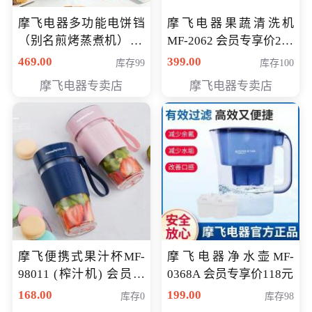
摩飞电器多功能电饼铛
摩飞电器果蔬清洗机
（别名煎烤蒸煮机） 型
MF-2062 会员专享价268
号MF-8888B 会员专享
元
469.00
399.00
库存99
库存100
价389元
摩飞电器专卖店
摩飞电器专卖店
摩飞便携式果汁杯MF-
摩飞电器净水壶MF-
98011 (榨汁机) 会员专
0368A 会员专享价118元
享价138元
168.00
199.00
库存0
库存98