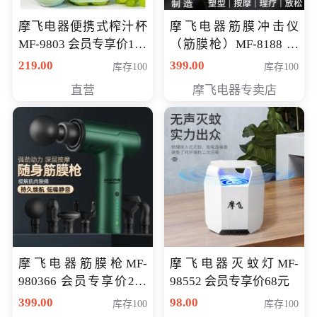
摩飞电器便携式榨汁杯
摩飞电器筋膜冲击仪
MF-9803 会员专享价138
（筋膜枪）MF-8188 会
元
员专享价268元
219.00
399.00
库存100
库存100
直营
摩飞电器专卖店
摩飞电器筋膜枪MF-
摩飞电器灭蚊灯MF-
980366 会员专享价299
98552 会员专享价68元
元
399.00
98.00
库存100
库存100