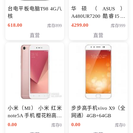
台电平板电脑T98 4G八
华硕（ASUS）
核
A480UR7200 酷睿I5超
薄学生办公游戏独显笔
618.00
4299.00
库存899
库存999
记本电脑 金色 I5-7200
直营
直营
NV930-2G独
小米（MI） 小米 红米
步步高手机vivo X9（全
note5A 手机 樱花粉高配
网通）4GB+64GB
版 全网通(3G+32G)
0.00
0.00
库存0
库存0