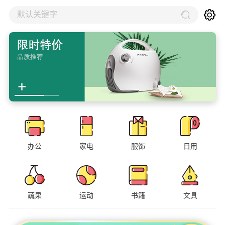
默认关键字
办公
家电
服饰
日用
蔬果
运动
书籍
文具