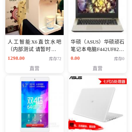
人工智能X6直饮水吧
华硕（ASUS）华硕顽石
（内部测试 请暂时不要
笔记本电脑F442UF8250
购买）
八代独显轻薄办公商务
1298.00
0.00
库存72
库存0
游戏笔记本 火爆推荐
直营
直营