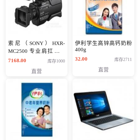
索尼（SONY）HXR-
伊利学生高锌高钙奶粉
400g
MC2500 专业肩扛式存
储卡全高清摄录一体机
32.00
库存2711
7168.00
库存1000
婚庆 直播 团拜会 专业高
直营
直营
清入门级摄像机