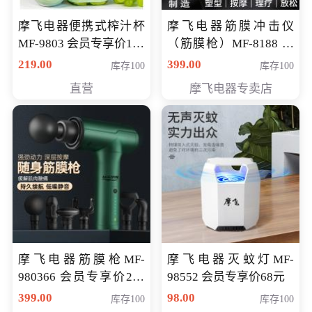
摩飞电器便携式榨汁杯
摩飞电器筋膜冲击仪
MF-9803 会员专享价138
（筋膜枪）MF-8188 会
元
员专享价268元
219.00
399.00
库存100
库存100
直营
摩飞电器专卖店
摩飞电器筋膜枪MF-
摩飞电器灭蚊灯MF-
980366 会员专享价299
98552 会员专享价68元
元
399.00
98.00
库存100
库存100