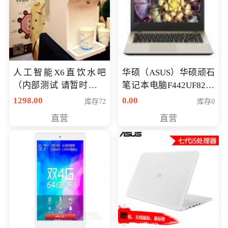
人工智能X6直饮水吧
华硕（ASUS）华硕顽石
（内部测试 请暂时不要
笔记本电脑F442UF8250
购买）
八代独显轻薄办公商务
1298.00
0.00
库存72
库存0
游戏笔记本 火爆推荐
直营
直营