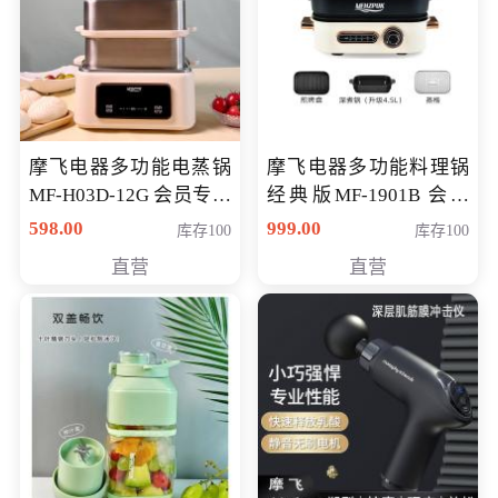
摩飞电器多功能电蒸锅
摩飞电器多功能料理锅
MF-H03D-12G 会员专享
经典版MF-1901B 会员
价398元
专享价399元
598.00
999.00
库存100
库存100
直营
直营