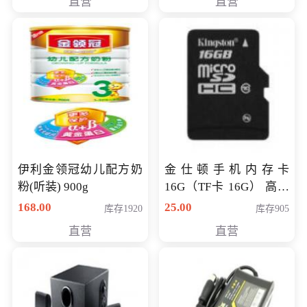
直营
直营
伊利金领冠幼儿配方奶
金仕顿手机内存卡
粉(听装) 900g
16G（TF卡 16G） 高速
卡 CLASS 10
168.00
25.00
库存1920
库存905
直营
直营