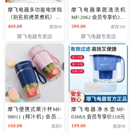
摩飞电器多功能电饼铛
摩飞电器果蔬清洗机
（别名煎烤蒸煮机） 型
MF-2062 会员专享价268
号MF-8888B 会员专享
元
469.00
399.00
库存99
库存100
价389元
摩飞电器专卖店
摩飞电器专卖店
摩飞便携式果汁杯MF-
摩飞电器净水壶MF-
98011 (榨汁机) 会员专
0368A 会员专享价118元
享价138元
168.00
199.00
库存0
库存98