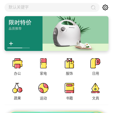
默认关键字
办公
家电
服饰
日用
蔬果
运动
书籍
文具