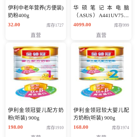
伊利中老年营养(方便装)
华硕笔记本电脑
奶粉400g
（ASUS）A441UV7500
顽石（7代i7-7500U 4G
32.00
4099.00
库存1727
库存999
500G GT920MX 独显）
直营
直营
14英寸
伊利金领冠婴儿配方奶
伊利金领冠较大婴儿配
粉(听装) 900g
方奶粉(听装) 900g
198.00
168.00
库存1910
库存1974