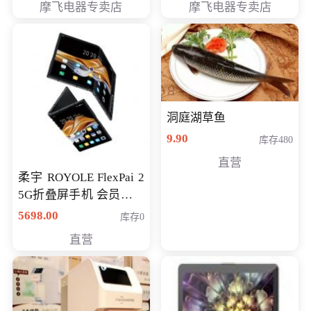
摩飞电器专卖店
摩飞电器专卖店
洞庭湖草鱼
9.90
库存480
直营
柔宇 ROYOLE FlexPai 2
5G折叠屏手机 会员专享
购买价格 4998元
5698.00
库存0
直营