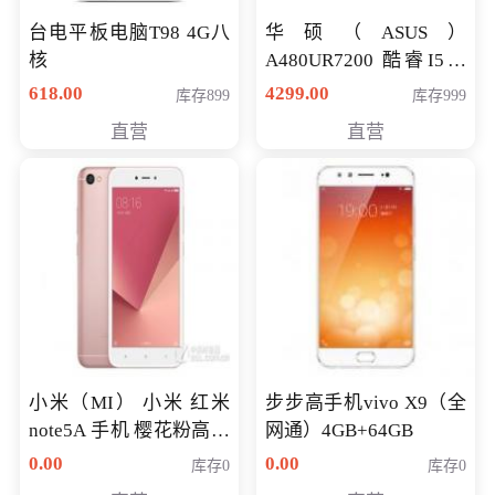
台电平板电脑T98 4G八
华硕（ASUS）
核
A480UR7200 酷睿I5超
薄学生办公游戏独显笔
618.00
4299.00
库存899
库存999
记本电脑 金色 I5-7200
直营
直营
NV930-2G独
小米（MI） 小米 红米
步步高手机vivo X9（全
note5A 手机 樱花粉高配
网通）4GB+64GB
版 全网通(3G+32G)
0.00
0.00
库存0
库存0