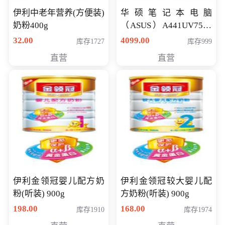
伊利中老年营养(方便装)
华硕笔记本电脑
奶粉400g
（ASUS）A441UV7500
顽石（7代i7-7500U 4G
32.00
4099.00
库存1727
库存999
500G GT920MX 独显）
直营
直营
14英寸
伊利金领冠婴儿配方奶
伊利金领冠较大婴儿配
粉(听装) 900g
方奶粉(听装) 900g
198.00
168.00
库存1910
库存1974