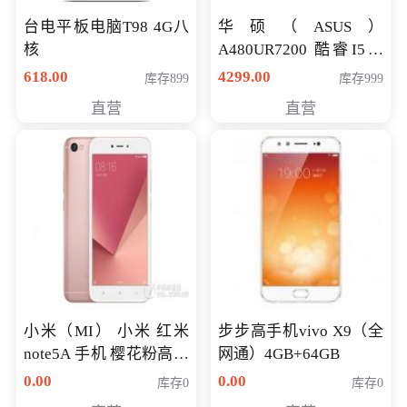
台电平板电脑T98 4G八
华硕（ASUS）
核
A480UR7200 酷睿I5超
薄学生办公游戏独显笔
618.00
4299.00
库存899
库存999
记本电脑 金色 I5-7200
直营
直营
NV930-2G独
小米（MI） 小米 红米
步步高手机vivo X9（全
note5A 手机 樱花粉高配
网通）4GB+64GB
版 全网通(3G+32G)
0.00
0.00
库存0
库存0