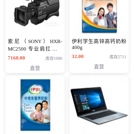
索尼（SONY）HXR-
伊利学生高锌高钙奶粉
400g
MC2500 专业肩扛式存
储卡全高清摄录一体机
32.00
库存2711
7168.00
库存1000
婚庆 直播 团拜会 专业高
直营
直营
清入门级摄像机