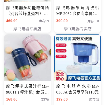
摩飞电器多功能电饼铛
摩飞电器果蔬清洗机
（别名煎烤蒸煮机） 型
MF-2062 会员专享价268
号MF-8888B 会员专享
元
469.00
399.00
库存99
库存100
价389元
摩飞电器专卖店
摩飞电器专卖店
摩飞便携式果汁杯MF-
摩飞电器净水壶MF-
98011 (榨汁机) 会员专
0368A 会员专享价118元
享价138元
168.00
199.00
库存0
库存98