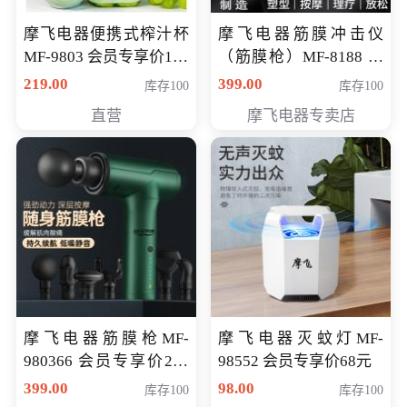
摩飞电器便携式榨汁杯
摩飞电器筋膜冲击仪
MF-9803 会员专享价138
（筋膜枪）MF-8188 会
元
员专享价268元
219.00
399.00
库存100
库存100
直营
摩飞电器专卖店
摩飞电器筋膜枪MF-
摩飞电器灭蚊灯MF-
980366 会员专享价299
98552 会员专享价68元
元
399.00
98.00
库存100
库存100