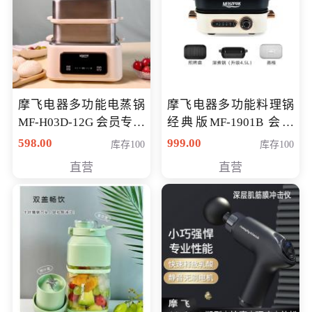
摩飞电器多功能电蒸锅
摩飞电器多功能料理锅
MF-H03D-12G 会员专享
经典版MF-1901B 会员
价398元
专享价399元
598.00
999.00
库存100
库存100
直营
直营