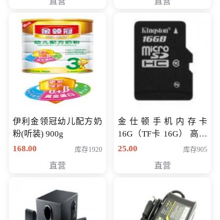
直营
直营
伊利金领冠幼儿配方奶
金仕顿手机内存卡
粉(听装) 900g
16G（TF卡 16G） 高速
卡 CLASS 10
168.00
25.00
库存1920
库存905
直营
直营