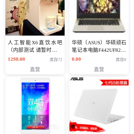
人工智能X6直饮水吧
华硕（ASUS）华硕顽石
（内部测试 请暂时不要
笔记本电脑F442UF8250
购买）
八代独显轻薄办公商务
1298.00
0.00
库存72
库存0
游戏笔记本 火爆推荐
直营
直营