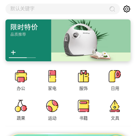
默认关键字
办公
家电
服饰
日用
蔬果
运动
书籍
文具