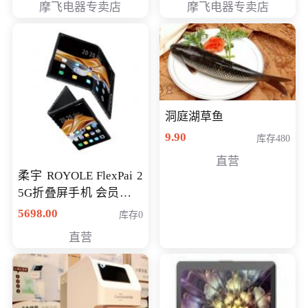
摩飞电器专卖店
摩飞电器专卖店
洞庭湖草鱼
9.90
库存480
直营
柔宇 ROYOLE FlexPai 2
5G折叠屏手机 会员专享
购买价格 4998元
5698.00
库存0
直营